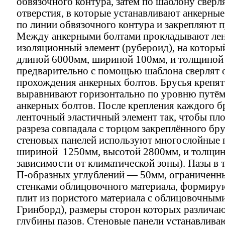
обвязочного контура, затем по шаблону сверл
отверстия, в которые устанавливают анкерные
по линии обвязочного контура и закрепляют 
Между анкерными болтами прокладывают ле
изоляционный элемент (рубероид), на которы
длиной 6000мм, шириной 100мм, и толщиной 
предварительно с помощью шаблона сверлят о
прохождения анкерных болтов. Брусья крепят
выравнивают горизонтально по уровню путём 
анкерных болтов. После крепления каждого б
ленточный эластичный элемент так, чтобы пл
разреза совпадала с торцом закреплённого бру
стеновых панелей используют многослойны
шириной 1250мм, высотой 2800мм, и толщин
зависимости от климатической зоны). Пазы в 
П-образных углублений — 50мм, ограниченн
стенками облицовочного материала, формиру
плит из пористого материала с облицовочным
Гринборд), размеры сторон которых различаю
глубины пазов. Стеновые панели устанавлива