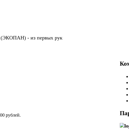
P (ЭКОПАН) -
из первых рук
Ко
Па
00 рублей.