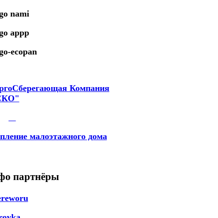
ргоСберегающая Компания
СКО"
пление малоэтажного дома
фо партнёры