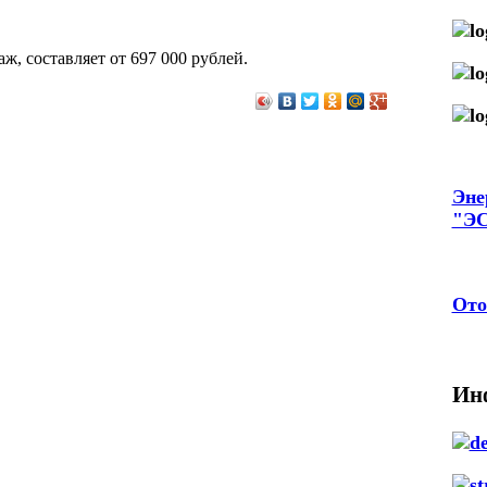
, составляет от 697 000 рублей.
Эне
"Э
Ото
Ин