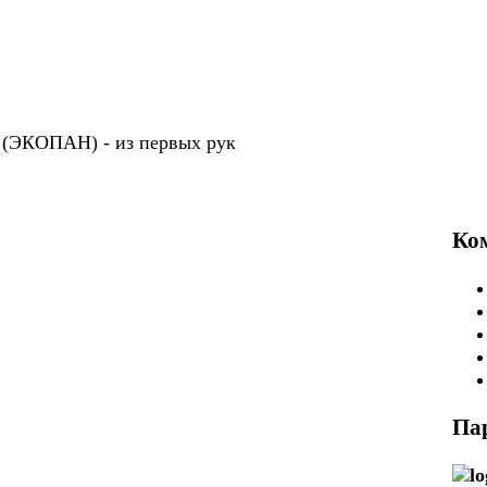
P (ЭКОПАН) -
из первых рук
Ко
Па