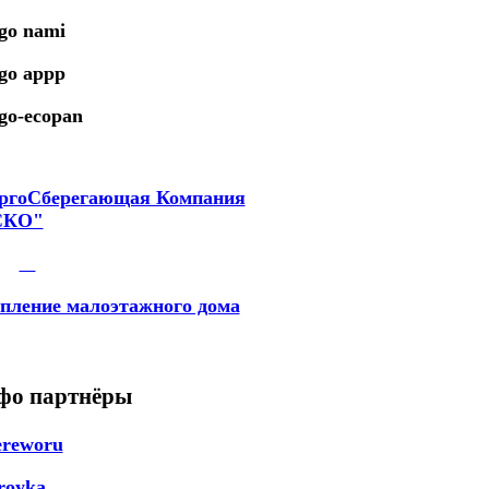
ргоСберегающая Компания
СКО"
пление малоэтажного дома
фо партнёры