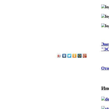
Эне
"Э
Ото
Ин