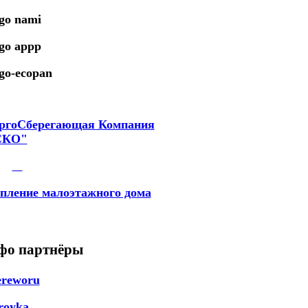
ргоСберегающая Компания
СКО"
пление малоэтажного дома
фо партнёры