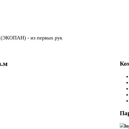
P (ЭКОПАН) -
из первых рук
в.м
Ко
Па